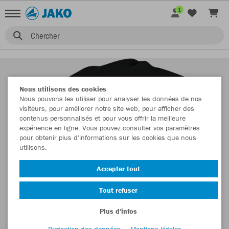
1
Chercher
Nous utilisons des cookies
Nous pouvons les utiliser pour analyser les données de nos
visiteurs, pour améliorer notre site web, pour afficher des
contenus personnalisés et pour vous offrir la meilleure
expérience en ligne. Vous pouvez consulter vos paramètres
pour obtenir plus d'informations sur les cookies que nous
utilisons.
Accepter tout
Tout refuser
Plus d'infos
Protection des données
Mentions légales