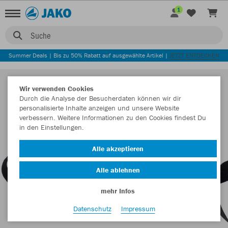
1
Suche
Summer Deals | Bis zu 50% Rabatt auf ausgewählte Artikel |
JETZT ENTDECKEN
Wir verwenden Cookies
Durch die Analyse der Besucherdaten können wir dir
personalisierte Inhalte anzeigen und unsere Website
verbessern. Weitere Informationen zu den Cookies findest Du
in den Einstellungen.
Alle akzeptieren
Alle ablehnen
mehr Infos
Datenschutz
Impressum