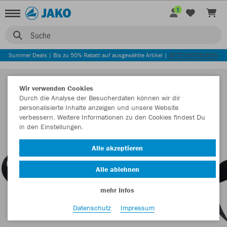
1
Suche
Summer Deals | Bis zu 50% Rabatt auf ausgewählte Artikel |
JETZT ENTDECKEN
Wir verwenden Cookies
Durch die Analyse der Besucherdaten können wir dir
personalisierte Inhalte anzeigen und unsere Website
verbessern. Weitere Informationen zu den Cookies findest Du
in den Einstellungen.
Alle akzeptieren
Alle ablehnen
mehr Infos
Datenschutz
Impressum