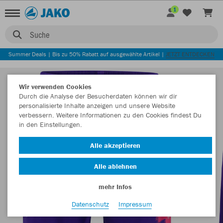
1
Suche
Summer Deals | Bis zu 50% Rabatt auf ausgewählte Artikel |
JETZT ENTDECKEN
Wir verwenden Cookies
Durch die Analyse der Besucherdaten können wir dir
personalisierte Inhalte anzeigen und unsere Website
verbessern. Weitere Informationen zu den Cookies findest Du
in den Einstellungen.
Alle akzeptieren
Alle ablehnen
mehr Infos
Datenschutz
Impressum