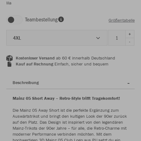
lila
Teambestellung
Größentabelle
+
4XL
-
Kostenloser Versand
ab 60 € innerhalb Deutschland
Kauf auf Rechnung
Einfach, sicher und bequem
Beschreibung
Mainz 05 Short Away – Retro-Style trifft Tragekomfort!
Die Mainz 05 Away Short ist die perfekte Ergänzung zum
Auswärtstrikot und bringt den kultigen Look der 90er zurück
auf den Platz. Das Design ist inspiriert von den legendären
Mainz-Trikots der 90er Jahre – für alle, die Retro-Charme mit
moderner Performance verbinden möchten. Mit dem
hochwertigen 3D Mainz 05 Club Logo aus PU setzt du ein