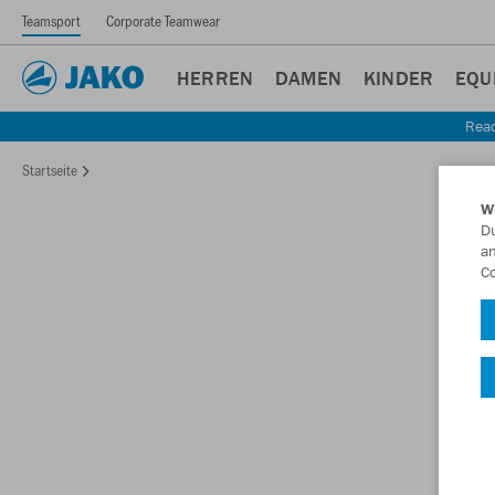
Teamsport
Corporate Teamwear
HERREN
DAMEN
KINDER
EQU
Read
Startseite
W
Du
an
Co