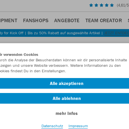
(
4,61
/5
IPMENT
FANSHOPS
ANGEBOTE
TEAM CREATOR
y for Kick Off | Bis zu 50% Rabatt auf ausgewählte Artikel |
JETZT ENTDE
ir verwenden Cookies
rch die Analyse der Besucherdaten können wir dir personalisierte Inhalte
zeigen und unsere Website verbessern. Weitere Informationen zu den
okies findest Du in den Einstellungen.
Alle akzeptieren
Alle ablehnen
mehr Infos
Datenschutz
Impressum