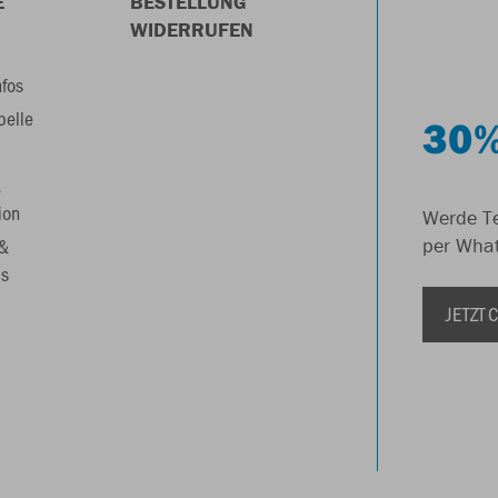
E
BESTELLUNG
WIDERRUFEN
nfos
belle
30%
&
ion
Werde Te
 &
per Wha
s
JETZT