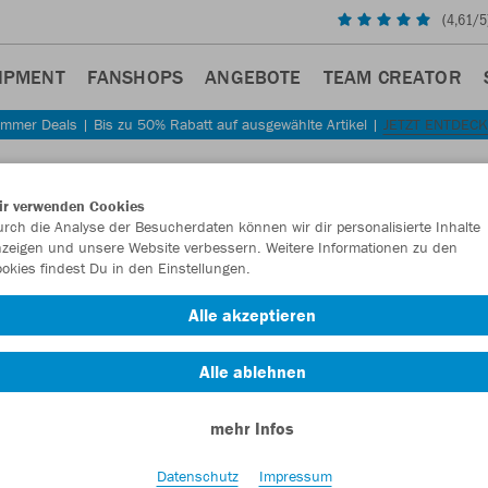
(
4,61
/5
IPMENT
FANSHOPS
ANGEBOTE
TEAM CREATOR
mmer Deals | Bis zu 50% Rabatt auf ausgewählte Artikel |
JETZT ENTDEC
ir verwenden Cookies
rch die Analyse der Besucherdaten können wir dir personalisierte Inhalte
zeigen und unsere Website verbessern. Weitere Informationen zu den
okies findest Du in den Einstellungen.
Alle akzeptieren
Alle ablehnen
mehr Infos
Datenschutz
Impressum