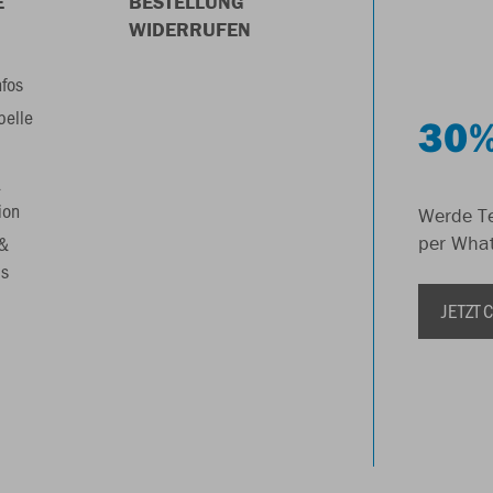
E
BESTELLUNG
WIDERRUFEN
nfos
belle
30%
&
ion
Werde Te
 &
per Wha
s
JETZT