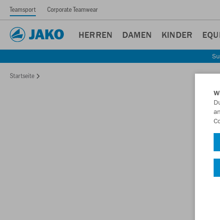
Teamsport
Corporate Teamwear
HERREN
DAMEN
KINDER
EQU
Su
Startseite
W
Du
an
Co