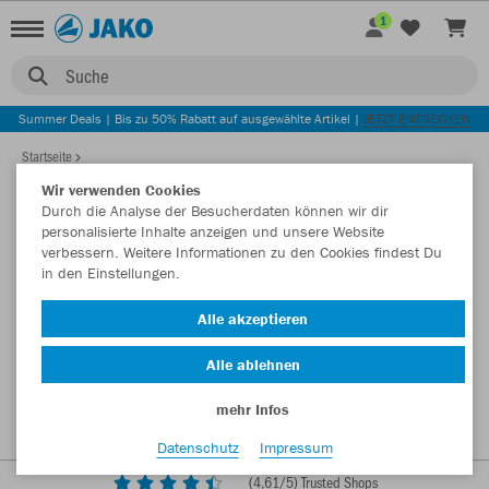
1
Suche
Summer Deals | Bis zu 50% Rabatt auf ausgewählte Artikel |
JETZT ENTDECKEN
Startseite
Wir verwenden Cookies
Durch die Analyse der Besucherdaten können wir dir
personalisierte Inhalte anzeigen und unsere Website
verbessern. Weitere Informationen zu den Cookies findest Du
in den Einstellungen.
Alle akzeptieren
Alle ablehnen
mehr Infos
Datenschutz
Impressum
(
4,61
/5) Trusted Shops