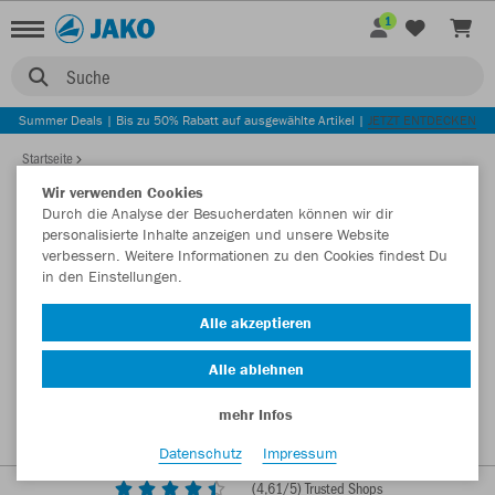
1
Suche
Summer Deals | Bis zu 50% Rabatt auf ausgewählte Artikel |
JETZT ENTDECKEN
Startseite
Wir verwenden Cookies
Durch die Analyse der Besucherdaten können wir dir
personalisierte Inhalte anzeigen und unsere Website
verbessern. Weitere Informationen zu den Cookies findest Du
in den Einstellungen.
Alle akzeptieren
Alle ablehnen
mehr Infos
Datenschutz
Impressum
(
4,61
/5) Trusted Shops