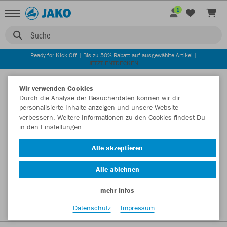
1
Suche
Ready for Kick Off | Bis zu 50% Rabatt auf ausgewählte Artikel |
JETZT ENTDECKEN
Startseite
Wir verwenden Cookies
Durch die Analyse der Besucherdaten können wir dir
personalisierte Inhalte anzeigen und unsere Website
verbessern. Weitere Informationen zu den Cookies findest Du
in den Einstellungen.
Alle akzeptieren
Alle ablehnen
mehr Infos
Datenschutz
Impressum