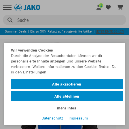
1
Suche
Summer Deals | Bis zu 50% Rabatt auf ausgewählte Artikel |
JETZT ENTDECKEN
Wir verwenden Cookies
Durch die Analyse der Besucherdaten können wir dir
personalisierte Inhalte anzeigen und unsere Website
verbessern. Weitere Informationen zu den Cookies findest Du
in den Einstellungen.
Alle akzeptieren
Alle ablehnen
mehr Infos
Datenschutz
Impressum