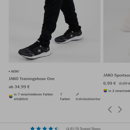
NEW!
JAKO Sportso
JAKO Trainingshose One
6,99 €
9,99 
ab 34,99 €
in 2 verschied
in 7 verschiedenen Farben
7
erhältlich
Farben
Individualisierbar
(
4,61
/5) Trusted Shops