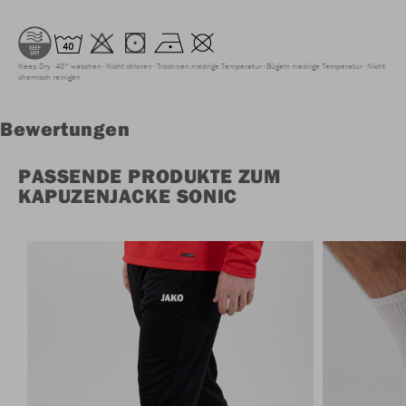
Keep Dry
40° waschen
Nicht chloren
Trocknen niedrige Temperatur
Bügeln niedrige Temperatur
Nicht
chemisch reinigen
Bewertungen
PASSENDE PRODUKTE ZUM
KAPUZENJACKE SONIC