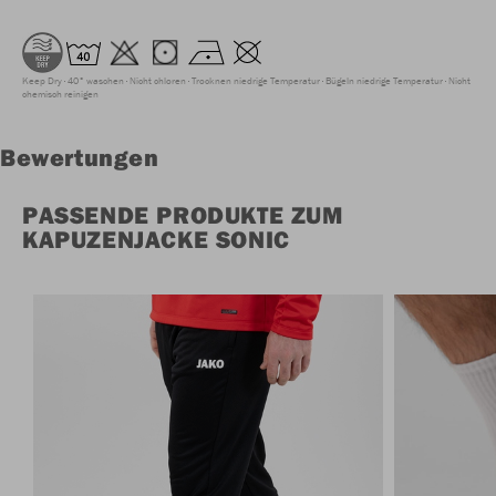
Keep Dry
40° waschen
Nicht chloren
Trocknen niedrige Temperatur
Bügeln niedrige Temperatur
Nicht
chemisch reinigen
Bewertungen
PASSENDE PRODUKTE ZUM
KAPUZENJACKE SONIC