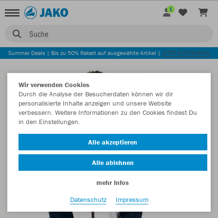
1
Suche
Summer Deals | Bis zu 50% Rabatt auf ausgewählte Artikel |
JETZT ENTDECKEN
Wir verwenden Cookies
Durch die Analyse der Besucherdaten können wir dir
personalisierte Inhalte anzeigen und unsere Website
verbessern. Weitere Informationen zu den Cookies findest Du
in den Einstellungen.
Alle akzeptieren
Alle ablehnen
mehr Infos
Datenschutz
Impressum