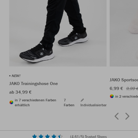
NEW!
JAKO Sportso
JAKO Trainingshose One
6,99 €
9,99 
ab 34,99 €
in 2 verschied
in 7 verschiedenen Farben
7
erhältlich
Farben
Individualisierbar
(
4,61
/5) Trusted Shops