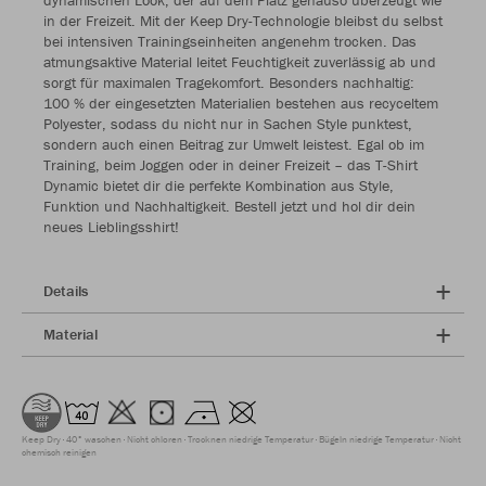
dynamischen Look, der auf dem Platz genauso überzeugt wie
in der Freizeit. Mit der Keep Dry-Technologie bleibst du selbst
bei intensiven Trainingseinheiten angenehm trocken. Das
atmungsaktive Material leitet Feuchtigkeit zuverlässig ab und
sorgt für maximalen Tragekomfort. Besonders nachhaltig:
100 % der eingesetzten Materialien bestehen aus recyceltem
Polyester, sodass du nicht nur in Sachen Style punktest,
sondern auch einen Beitrag zur Umwelt leistest. Egal ob im
Training, beim Joggen oder in deiner Freizeit – das T-Shirt
Dynamic bietet dir die perfekte Kombination aus Style,
Funktion und Nachhaltigkeit. Bestell jetzt und hol dir dein
neues Lieblingsshirt!
Details
Material
Keep Dry
40° waschen
Nicht chloren
Trocknen niedrige Temperatur
Bügeln niedrige Temperatur
Nicht
chemisch reinigen