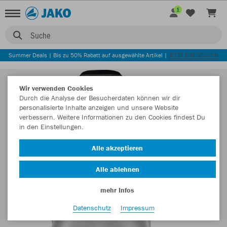
1
Suche
Summer Deals | Bis zu 50% Rabatt auf ausgewählte Artikel |
JETZT ENTDECKEN
Wir verwenden Cookies
Durch die Analyse der Besucherdaten können wir dir
personalisierte Inhalte anzeigen und unsere Website
verbessern. Weitere Informationen zu den Cookies findest Du
in den Einstellungen.
Alle akzeptieren
Alle ablehnen
mehr Infos
Datenschutz
Impressum