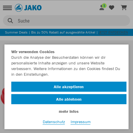
1
Suche
Summer Deals | Bis zu 50% Rabatt auf ausgewählte Artikel |
JETZT ENTDECKEN
Wir verwenden Cookies
Durch die Analyse der Besucherdaten können wir dir
personalisierte Inhalte anzeigen und unsere Website
verbessern. Weitere Informationen zu den Cookies findest Du
in den Einstellungen.
Alle akzeptieren
Alle ablehnen
mehr Infos
Datenschutz
Impressum