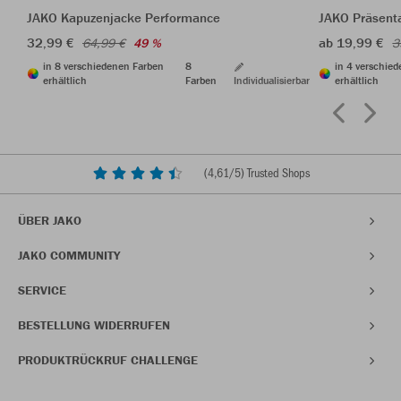
JAKO Kapuzenjacke Performance
JAKO Präsenta
32,99 €
ab 19,99 €
64,99 €
49 %
3
in 8 verschiedenen Farben
8
in 4 verschie
erhältlich
Farben
Individualisierbar
erhältlich
(
4,61
/5) Trusted Shops
ÜBER JAKO
JAKO COMMUNITY
SERVICE
BESTELLUNG WIDERRUFEN
PRODUKTRÜCKRUF CHALLENGE