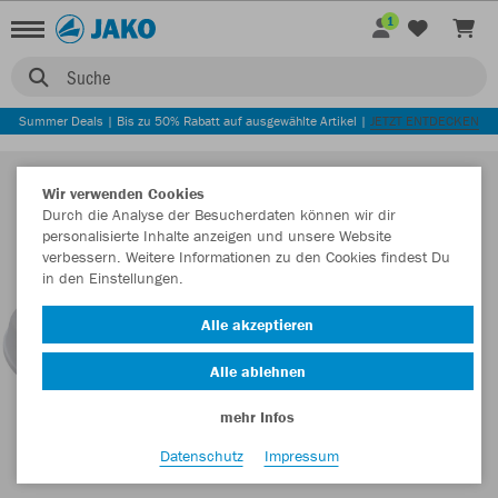
1
Suche
Summer Deals | Bis zu 50% Rabatt auf ausgewählte Artikel |
JETZT ENTDECKEN
Wir verwenden Cookies
Durch die Analyse der Besucherdaten können wir dir
personalisierte Inhalte anzeigen und unsere Website
verbessern. Weitere Informationen zu den Cookies findest Du
in den Einstellungen.
Alle akzeptieren
Alle ablehnen
mehr Infos
Datenschutz
Impressum