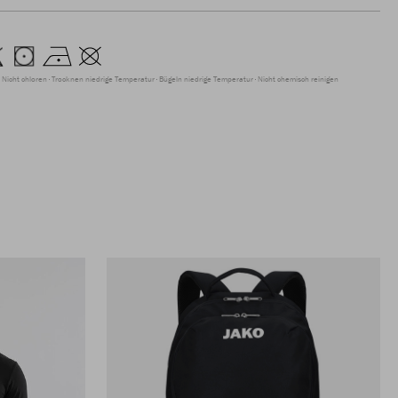
Nicht chloren
Trocknen niedrige Temperatur
Bügeln niedrige Temperatur
Nicht chemisch reinigen