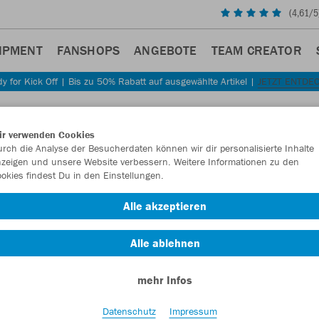
(
4,61
/5
IPMENT
FANSHOPS
ANGEBOTE
TEAM CREATOR
y for Kick Off | Bis zu 50% Rabatt auf ausgewählte Artikel |
JETZT ENTDE
Sta
Zurück
ir verwenden Cookies
JAKO
rch die Analyse der Besucherdaten können wir dir personalisierte Inhalte
zeigen und unsere Website verbessern. Weitere Informationen zu den
okies findest Du in den Einstellungen.
Artikelnummer:
Alle akzeptieren
Lust auf 30% R
Alle ablehnen
mehr Infos
Datenschutz
Impressum