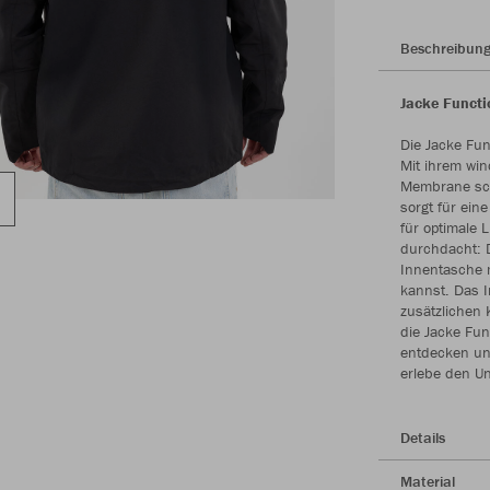
Beschreibun
Jacke Functi
Die Jacke Fun
Mit ihrem wi
Membrane schü
sorgt für ein
für optimale L
durchdacht: D
Innentasche m
kannst. Das 
zusätzlichen 
die Jacke Fun
entdecken und
erlebe den Un
Details
Material