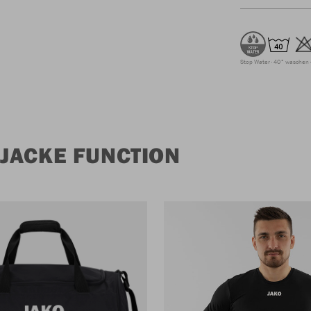
Stop Water
40° waschen
JACKE FUNCTION