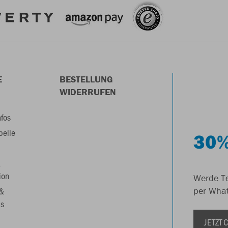
E
BESTELLUNG
WIDERRUFEN
nfos
belle
30%
&
ion
Werde Te
 &
per Wha
s
JETZT