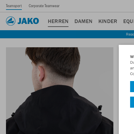
Teamsport
Corporate Teamwear
HERREN
DAMEN
KINDER
EQU
Read
W
Du
an
Co