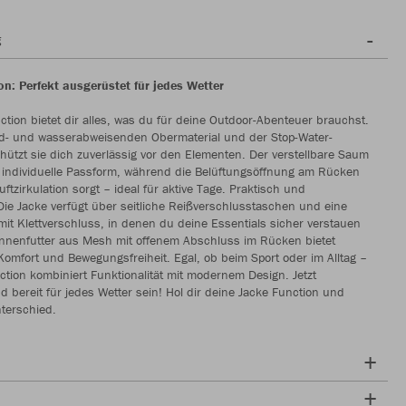
g
on: Perfekt ausgerüstet für jedes Wetter
ction bietet dir alles, was du für deine Outdoor-Abenteuer brauchst.
nd- und wasserabweisenden Obermaterial und der Stop-Water-
tzt sie dich zuverlässig vor den Elementen. Der verstellbare Saum
e individuelle Passform, während die Belüftungsöffnung am Rücken
uftzirkulation sorgt – ideal für aktive Tage. Praktisch und
ie Jacke verfügt über seitliche Reißverschlusstaschen und eine
it Klettverschluss, in denen du deine Essentials sicher verstauen
Innenfutter aus Mesh mit offenem Abschluss im Rücken bietet
Komfort und Bewegungsfreiheit. Egal, ob beim Sport oder im Alltag –
ction kombiniert Funktionalität mit modernem Design. Jetzt
 bereit für jedes Wetter sein! Hol dir deine Jacke Function und
terschied.