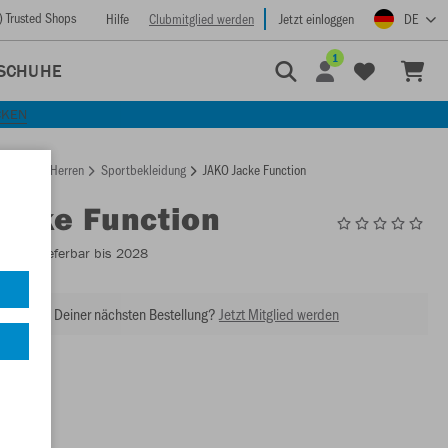
) Trusted Shops
Hilfe
Clubmitglied werden
Jetzt einloggen
DE
1
SCHUHE
CKEN
rtseite
Herren
Sportbekleidung
JAKO Jacke Function
Jacke Function
7408
- Lieferbar bis 2028
abatt bei Deiner nächsten Bestellung?
Jetzt Mitglied werden