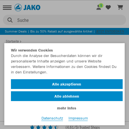
1
Suche
Summer Deals | Bis zu 50% Rabatt auf ausgewählte Artikel |
JETZT ENTDECKEN
Startseite
Wir verwenden Cookies
Durch die Analyse der Besucherdaten können wir dir
personalisierte Inhalte anzeigen und unsere Website
verbessern. Weitere Informationen zu den Cookies findest Du
in den Einstellungen.
Alle akzeptieren
Alle ablehnen
mehr Infos
Datenschutz
Impressum
(
4,61
/5) Trusted Shops