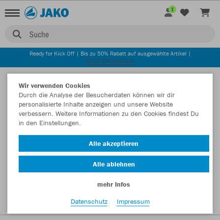
1
Suche
Ready for Kick Off | Bis zu 50% Rabatt auf ausgewählte Artikel |
JETZT ENTDECKEN
Startseite
Wir verwenden Cookies
Durch die Analyse der Besucherdaten können wir dir
personalisierte Inhalte anzeigen und unsere Website
verbessern. Weitere Informationen zu den Cookies findest Du
in den Einstellungen.
Alle akzeptieren
Alle ablehnen
mehr Infos
Datenschutz
Impressum