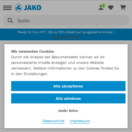
1
Suche
Ready for Kick Off | Bis zu 50% Rabatt auf ausgewählte Artikel |
JETZT ENTDECKEN
Startseite
Wir verwenden Cookies
Durch die Analyse der Besucherdaten können wir dir
personalisierte Inhalte anzeigen und unsere Website
verbessern. Weitere Informationen zu den Cookies findest Du
in den Einstellungen.
Alle akzeptieren
Alle ablehnen
mehr Infos
Datenschutz
Impressum