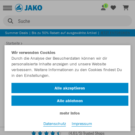
1
Suche
Summer Deals | Bis zu 50% Rabatt auf ausgewählte Artikel |
JETZT ENTDECKEN
Startseite
Wir verwenden Cookies
Durch die Analyse der Besucherdaten können wir dir
personalisierte Inhalte anzeigen und unsere Website
verbessern. Weitere Informationen zu den Cookies findest Du
in den Einstellungen.
Alle akzeptieren
Alle ablehnen
mehr Infos
Datenschutz
Impressum
(
4,61
/5) Trusted Shops