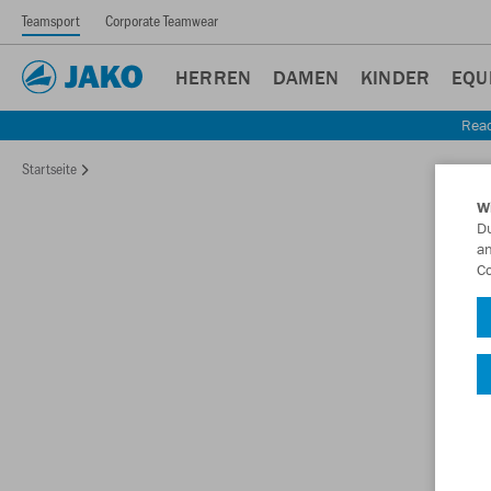
Teamsport
Corporate Teamwear
HERREN
DAMEN
KINDER
EQU
Read
Startseite
W
Du
an
Co