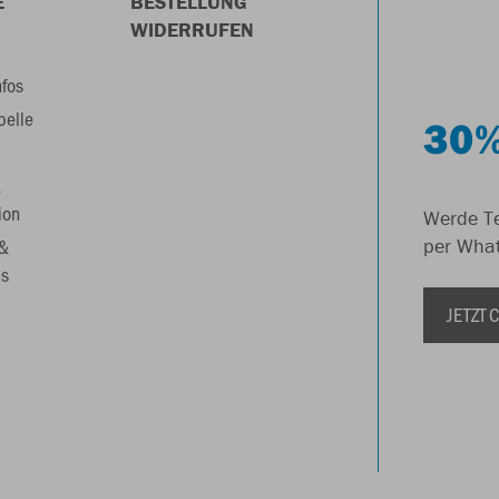
E
BESTELLUNG
WIDERRUFEN
nfos
belle
30%
&
ion
Werde Te
 &
per Wha
s
JETZT