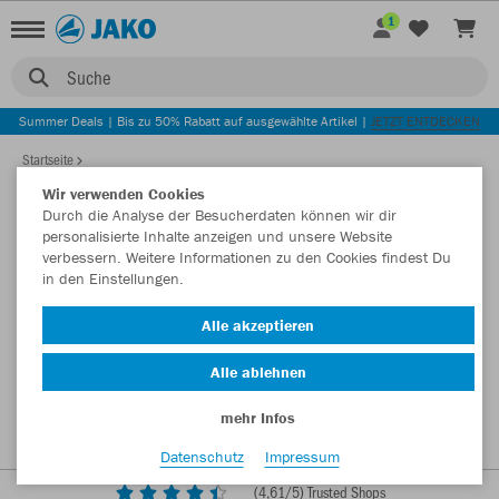
1
Suche
Summer Deals | Bis zu 50% Rabatt auf ausgewählte Artikel |
JETZT ENTDECKEN
Startseite
Wir verwenden Cookies
Durch die Analyse der Besucherdaten können wir dir
personalisierte Inhalte anzeigen und unsere Website
verbessern. Weitere Informationen zu den Cookies findest Du
in den Einstellungen.
Alle akzeptieren
Alle ablehnen
mehr Infos
Datenschutz
Impressum
(
4,61
/5) Trusted Shops