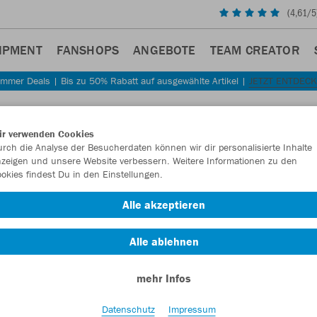
(
4,61
/5
IPMENT
FANSHOPS
ANGEBOTE
TEAM CREATOR
mmer Deals | Bis zu 50% Rabatt auf ausgewählte Artikel |
JETZT ENTDEC
ir verwenden Cookies
rch die Analyse der Besucherdaten können wir dir personalisierte Inhalte
zeigen und unsere Website verbessern. Weitere Informationen zu den
okies findest Du in den Einstellungen.
Alle akzeptieren
Alle ablehnen
mehr Infos
Datenschutz
Impressum