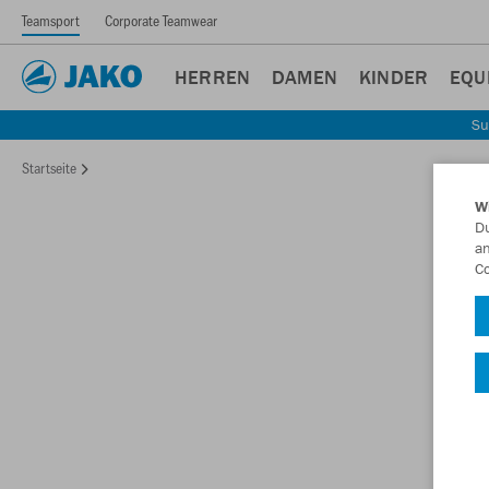
Teamsport
Corporate Teamwear
HERREN
DAMEN
KINDER
EQU
Su
Startseite
W
Du
an
Co