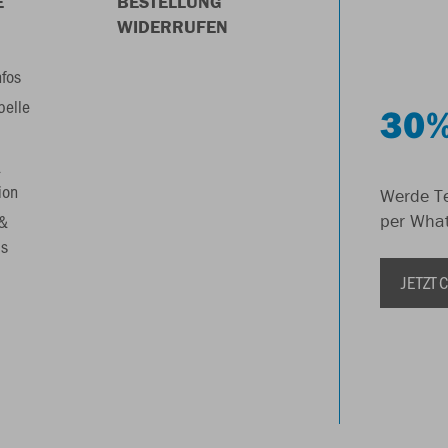
E
BESTELLUNG
WIDERRUFEN
nfos
belle
30%
&
ion
Werde Te
 &
per Wha
s
JETZT