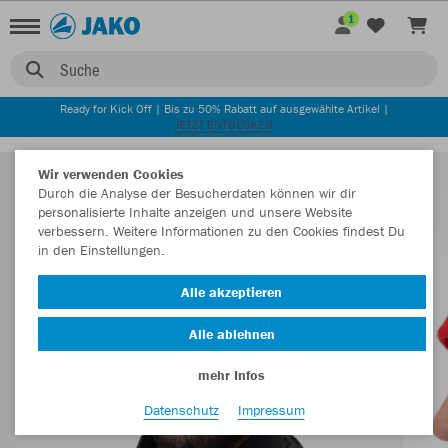
1
Suche
Ready for Kick Off | Bis zu 50% Rabatt auf ausgewählte Artikel |
JETZT ENTDECKEN
Wir verwenden Cookies
Durch die Analyse der Besucherdaten können wir dir
personalisierte Inhalte anzeigen und unsere Website
verbessern. Weitere Informationen zu den Cookies findest Du
in den Einstellungen.
Alle akzeptieren
Alle ablehnen
mehr Infos
Datenschutz
Impressum