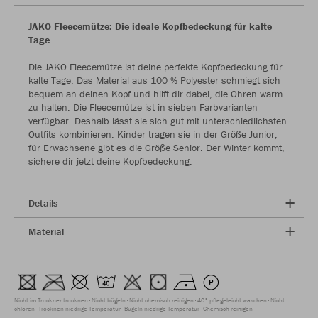
JAKO Fleecemütze: Die ideale Kopfbedeckung für kalte
Tage
Die JAKO Fleecemütze ist deine perfekte Kopfbedeckung für
kalte Tage. Das Material aus 100 % Polyester schmiegt sich
bequem an deinen Kopf und hilft dir dabei, die Ohren warm
zu halten. Die Fleecemütze ist in sieben Farbvarianten
verfügbar. Deshalb lässt sie sich gut mit unterschiedlichsten
Outfits kombinieren. Kinder tragen sie in der Größe Junior,
für Erwachsene gibt es die Größe Senior. Der Winter kommt,
sichere dir jetzt deine Kopfbedeckung.
Details
Material
Nicht im Trockner trocknen
Nicht bügeln
Nicht chemisch reinigen
40° pflegeleicht waschen
Nicht
chloren
Trocknen niedrige Temperatur
Bügeln niedrige Temperatur
Chemisch reinigen