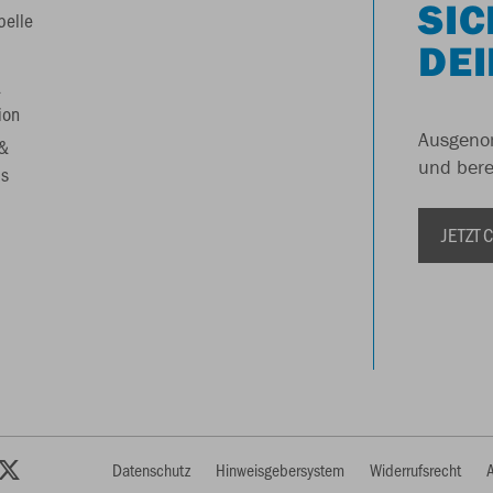
SIC
belle
DEI
&
ion
Ausgenom
 &
und berei
s
JETZT
Datenschutz
Hinweisgebersystem
Widerrufsrecht