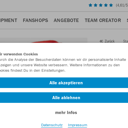
(
4,61
/5
IPMENT
FANSHOPS
ANGEBOTE
TEAM CREATOR
Sta
Zurück
JAKO
ir verwenden Cookies
rch die Analyse der Besucherdaten können wir dir personalisierte Inhalte
Artikelnummer:
zeigen und unsere Website verbessern. Weitere Informationen zu den
okies findest Du in den Einstellungen.
Lust auf 30% R
Alle akzeptieren
Alle ablehnen
mehr Infos
Datenschutz
Impressum