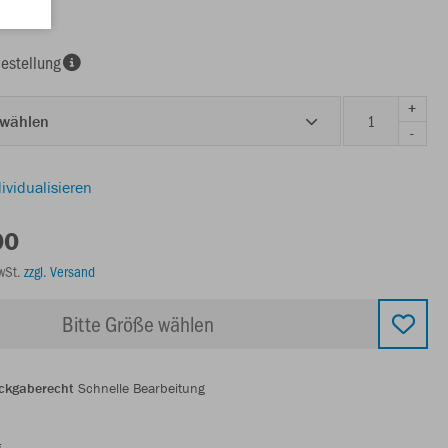
estellung
+
 wählen
-
ividualisieren
00
MwSt.
zzgl. Versand
Bitte Größe wählen
ckgaberecht
Schnelle Bearbeitung
g