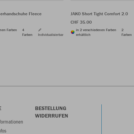
lerhandschuhe Fleece
JAKO Short Tight Comfort 2.0
CHF 35.00
enen Farben
4
in 2 verschiedenen Farben
2
Farben
Individualisierbar
erhältlich
Farben
E
BESTELLUNG
WIDERRUFEN
formationen
nfos