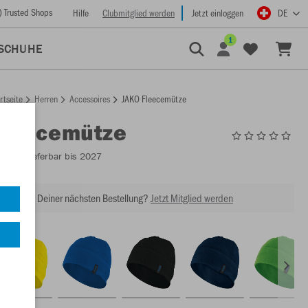
) Trusted Shops
Hilfe
Clubmitglied werden
Jetzt einloggen
DE
1
SCHUHE
rtseite
Herren
Accessoires
JAKO Fleecemütze
Fleecemütze
1224
- Lieferbar bis 2027
abatt bei Deiner nächsten Bestellung?
Jetzt Mitglied werden