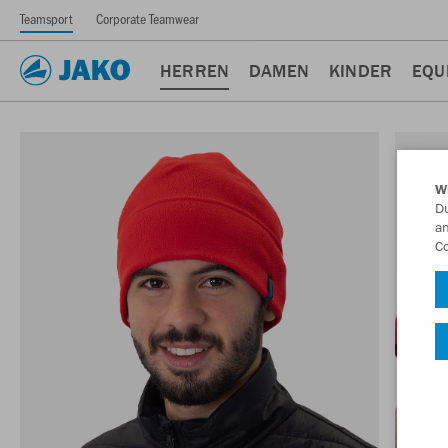
Teamsport
Corporate Teamwear
HERREN
DAMEN
KINDER
EQU
W
Du
an
Co