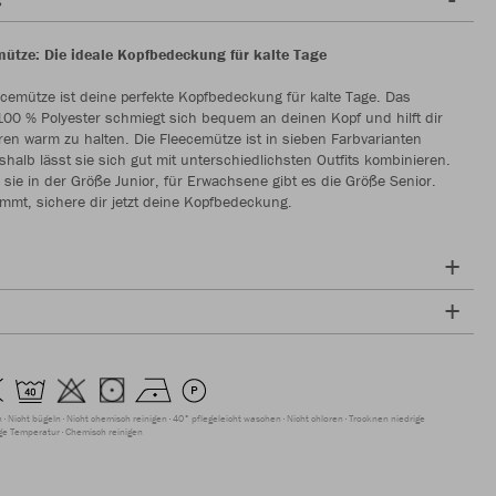
ütze: Die ideale Kopfbedeckung für kalte Tage
cemütze ist deine perfekte Kopfbedeckung für kalte Tage. Das
100 % Polyester schmiegt sich bequem an deinen Kopf und hilft dir
ren warm zu halten. Die Fleecemütze ist in sieben Farbvarianten
shalb lässt sie sich gut mit unterschiedlichsten Outfits kombinieren.
 sie in der Größe Junior, für Erwachsene gibt es die Größe Senior.
mmt, sichere dir jetzt deine Kopfbedeckung.
n
Nicht bügeln
Nicht chemisch reinigen
40° pflegeleicht waschen
Nicht chloren
Trocknen niedrige
ige Temperatur
Chemisch reinigen