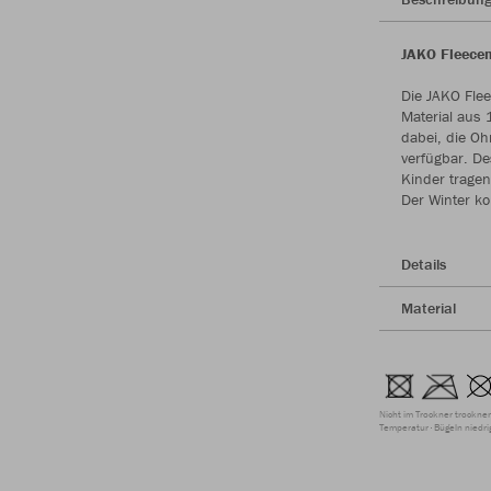
JAKO Fleecem
Die JAKO Flee
Material aus 
dabei, die Oh
verfügbar. De
Kinder tragen
Der Winter ko
Details
Material
Nicht im Trockner trockne
Temperatur
Bügeln niedr