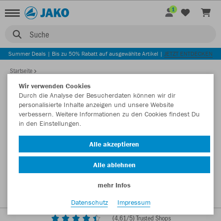
1
Suche
Summer Deals | Bis zu 50% Rabatt auf ausgewählte Artikel |
JETZT ENTDECKEN
Startseite
Wir verwenden Cookies
Durch die Analyse der Besucherdaten können wir dir
personalisierte Inhalte anzeigen und unsere Website
verbessern. Weitere Informationen zu den Cookies findest Du
in den Einstellungen.
Alle akzeptieren
Alle ablehnen
mehr Infos
Datenschutz
Impressum
(
4,61
/5) Trusted Shops