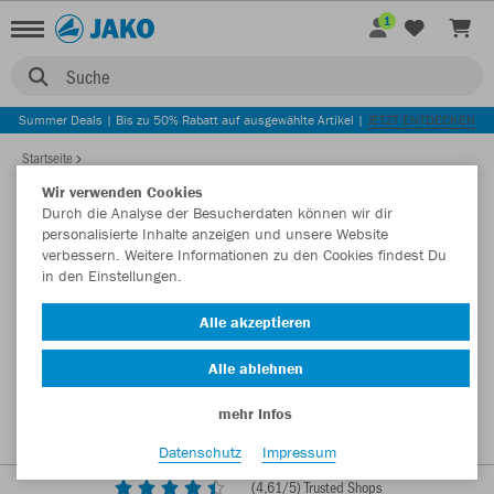
1
Suche
Summer Deals | Bis zu 50% Rabatt auf ausgewählte Artikel |
JETZT ENTDECKEN
Startseite
Wir verwenden Cookies
Durch die Analyse der Besucherdaten können wir dir
personalisierte Inhalte anzeigen und unsere Website
verbessern. Weitere Informationen zu den Cookies findest Du
in den Einstellungen.
Alle akzeptieren
Alle ablehnen
mehr Infos
Datenschutz
Impressum
(
4,61
/5) Trusted Shops