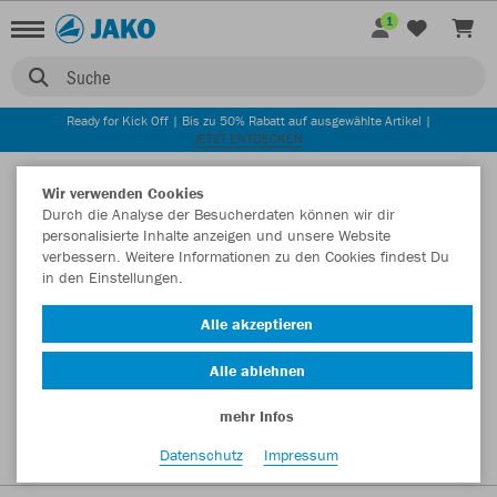
1
Suche
Ready for Kick Off | Bis zu 50% Rabatt auf ausgewählte Artikel |
JETZT ENTDECKEN
Startseite
Wir verwenden Cookies
Durch die Analyse der Besucherdaten können wir dir
personalisierte Inhalte anzeigen und unsere Website
verbessern. Weitere Informationen zu den Cookies findest Du
in den Einstellungen.
Alle akzeptieren
Alle ablehnen
mehr Infos
Datenschutz
Impressum