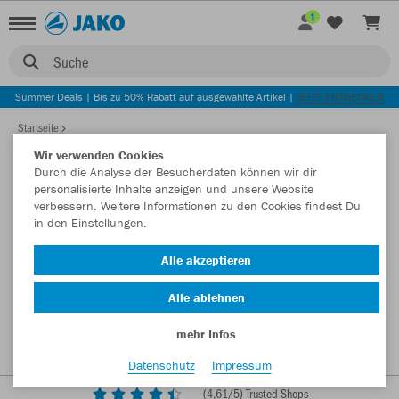
1
Suche
Summer Deals | Bis zu 50% Rabatt auf ausgewählte Artikel |
JETZT ENTDECKEN
Startseite
Wir verwenden Cookies
Durch die Analyse der Besucherdaten können wir dir
personalisierte Inhalte anzeigen und unsere Website
verbessern. Weitere Informationen zu den Cookies findest Du
in den Einstellungen.
Alle akzeptieren
Alle ablehnen
mehr Infos
Datenschutz
Impressum
(
4,61
/5) Trusted Shops