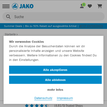
1
Suche
Summer Deals | Bis zu 50% Rabatt auf ausgewählte Artikel |
JETZT ENTDECKEN
Startseite
Wir verwenden Cookies
Durch die Analyse der Besucherdaten können wir dir
personalisierte Inhalte anzeigen und unsere Website
verbessern. Weitere Informationen zu den Cookies findest Du
in den Einstellungen.
Alle akzeptieren
Alle ablehnen
mehr Infos
Datenschutz
Impressum
(
4,61
/5) Trusted Shops