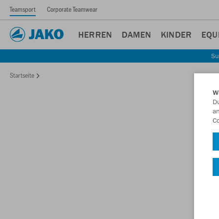
Teamsport
Corporate Teamwear
HERREN
DAMEN
KINDER
EQU
Su
Startseite
W
Du
an
Co