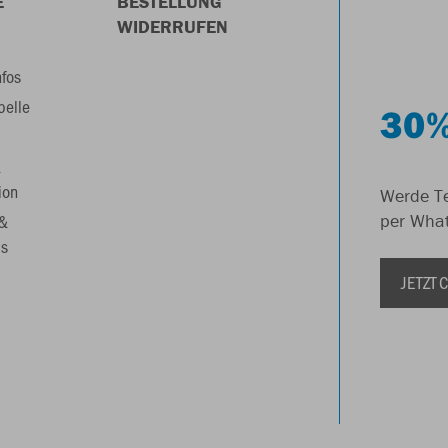
E
BESTELLUNG
WIDERRUFEN
nfos
belle
30%
&
ion
Werde Te
 &
per Wha
s
JETZT