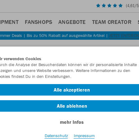
(
4,61
/5
IPMENT
FANSHOPS
ANGEBOTE
TEAM CREATOR
mmer Deals | Bis zu 50% Rabatt auf ausgewählte Artikel |
JETZT ENTDEC
ir verwenden Cookies
rch die Analyse der Besucherdaten können wir dir personalisierte Inhalte
zeigen und unsere Website verbessern. Weitere Informationen zu den
okies findest Du in den Einstellungen.
Alle akzeptieren
Alle ablehnen
mehr Infos
Datenschutz
Impressum