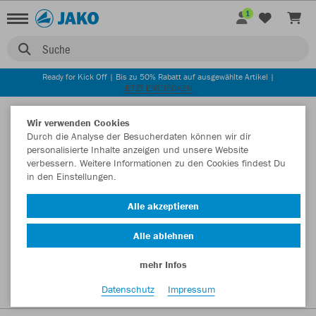
1
Suche
Ready for Kick Off | Bis zu 50% Rabatt auf ausgewählte Artikel |
JETZT ENTDECKEN
Startseite
Wir verwenden Cookies
Durch die Analyse der Besucherdaten können wir dir
personalisierte Inhalte anzeigen und unsere Website
verbessern. Weitere Informationen zu den Cookies findest Du
in den Einstellungen.
Alle akzeptieren
Alle ablehnen
mehr Infos
Datenschutz
Impressum