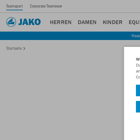
Teamsport
Corporate Teamwear
HERREN
DAMEN
KINDER
EQU
Read
Startseite
W
Du
an
Co