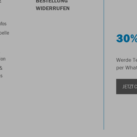
E
BESTELLUNG
WIDERRUFEN
nfos
belle
30%
&
ion
Werde Te
 &
per Wha
s
JETZT