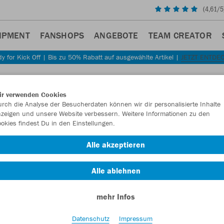
(
4,61
/5
IPMENT
FANSHOPS
ANGEBOTE
TEAM CREATOR
y for Kick Off | Bis zu 50% Rabatt auf ausgewählte Artikel |
JETZT ENTDE
ir verwenden Cookies
rch die Analyse der Besucherdaten können wir dir personalisierte Inhalte
zeigen und unsere Website verbessern. Weitere Informationen zu den
okies findest Du in den Einstellungen.
Alle akzeptieren
Alle ablehnen
mehr Infos
Datenschutz
Impressum