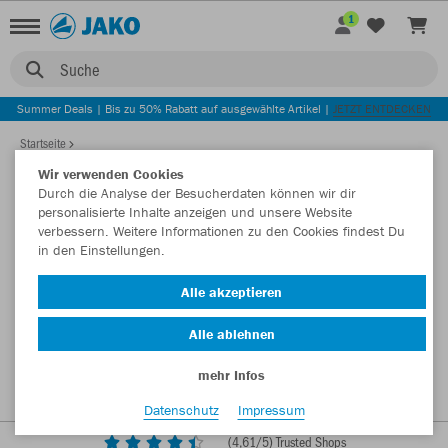
1
Suche
Summer Deals | Bis zu 50% Rabatt auf ausgewählte Artikel |
JETZT ENTDECKEN
Startseite
Wir verwenden Cookies
Durch die Analyse der Besucherdaten können wir dir
personalisierte Inhalte anzeigen und unsere Website
verbessern. Weitere Informationen zu den Cookies findest Du
in den Einstellungen.
Alle akzeptieren
Alle ablehnen
mehr Infos
Datenschutz
Impressum
(
4,61
/5) Trusted Shops