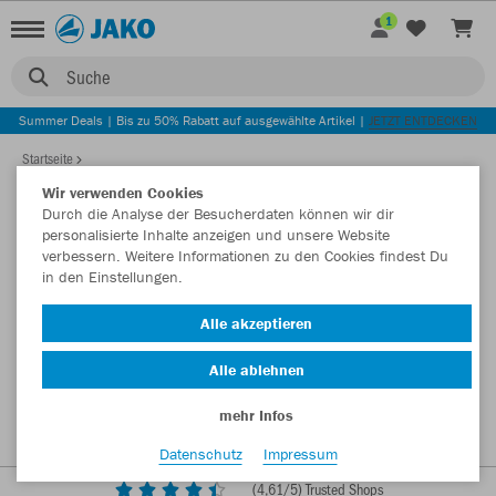
1
Suche
Summer Deals | Bis zu 50% Rabatt auf ausgewählte Artikel |
JETZT ENTDECKEN
Startseite
Wir verwenden Cookies
Durch die Analyse der Besucherdaten können wir dir
personalisierte Inhalte anzeigen und unsere Website
verbessern. Weitere Informationen zu den Cookies findest Du
in den Einstellungen.
Alle akzeptieren
Alle ablehnen
mehr Infos
Datenschutz
Impressum
(
4,61
/5) Trusted Shops