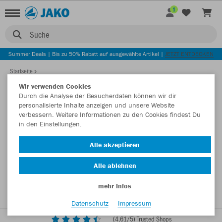
1
Suche
Summer Deals | Bis zu 50% Rabatt auf ausgewählte Artikel |
JETZT ENTDECKEN
Startseite
Wir verwenden Cookies
Durch die Analyse der Besucherdaten können wir dir
personalisierte Inhalte anzeigen und unsere Website
verbessern. Weitere Informationen zu den Cookies findest Du
in den Einstellungen.
Alle akzeptieren
Alle ablehnen
mehr Infos
Datenschutz
Impressum
(
4,61
/5) Trusted Shops