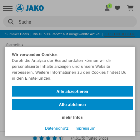
1
Suche
Summer Deals | Bis zu 50% Rabatt auf ausgewählte Artikel |
JETZT ENTDECKEN
Startseite
Wir verwenden Cookies
Durch die Analyse der Besucherdaten können wir dir
personalisierte Inhalte anzeigen und unsere Website
verbessern. Weitere Informationen zu den Cookies findest Du
in den Einstellungen.
Alle akzeptieren
Alle ablehnen
mehr Infos
Datenschutz
Impressum
(
4,61
/5) Trusted Shops