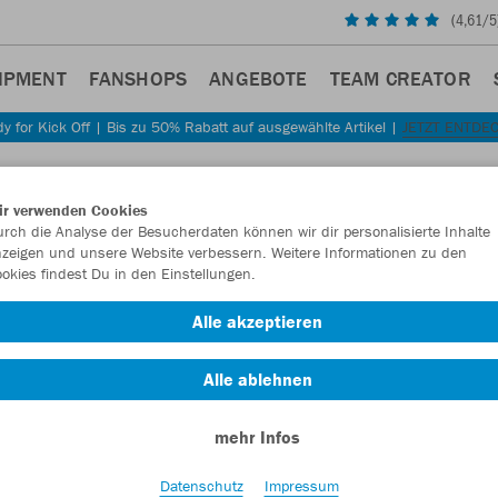
(
4,61
/5
IPMENT
FANSHOPS
ANGEBOTE
TEAM CREATOR
y for Kick Off | Bis zu 50% Rabatt auf ausgewählte Artikel |
JETZT ENTDE
ir verwenden Cookies
rch die Analyse der Besucherdaten können wir dir personalisierte Inhalte
zeigen und unsere Website verbessern. Weitere Informationen zu den
okies findest Du in den Einstellungen.
Alle akzeptieren
Alle ablehnen
mehr Infos
Datenschutz
Impressum