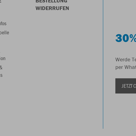
E
BESTELLUNG
WIDERRUFEN
nfos
belle
30%
&
ion
Werde Te
 &
per Wha
s
JETZT