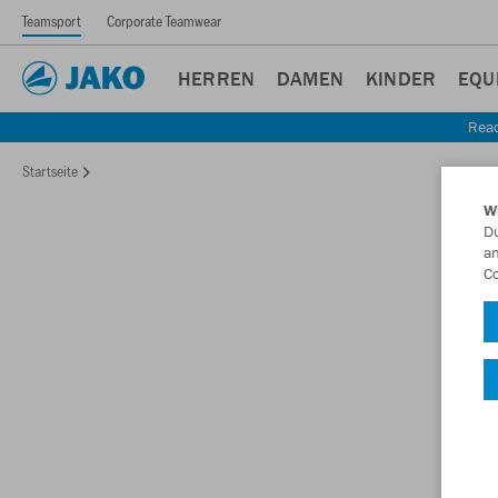
Teamsport
Corporate Teamwear
HERREN
DAMEN
KINDER
EQU
Read
Startseite
W
Du
an
Co