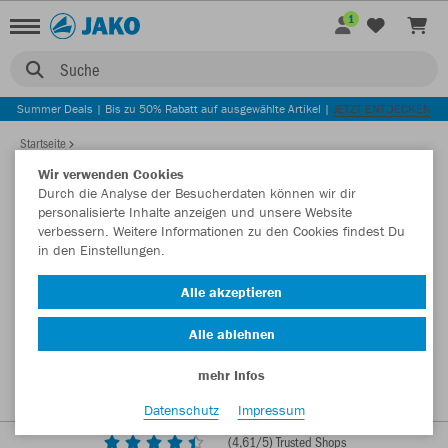
1
Suche
Summer Deals | Bis zu 50% Rabatt auf ausgewählte Artikel |
JETZT ENTDECKEN
Startseite
Wir verwenden Cookies
Durch die Analyse der Besucherdaten können wir dir
personalisierte Inhalte anzeigen und unsere Website
verbessern. Weitere Informationen zu den Cookies findest Du
in den Einstellungen.
Alle akzeptieren
Alle ablehnen
mehr Infos
Datenschutz
Impressum
(
4,61
/5) Trusted Shops