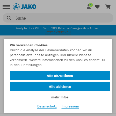
1
Suche
Ready for Kick Off | Bis zu 50% Rabatt auf ausgewählte Artikel |
JETZT ENTDECKEN
Startseite
Wir verwenden Cookies
Durch die Analyse der Besucherdaten können wir dir
personalisierte Inhalte anzeigen und unsere Website
verbessern. Weitere Informationen zu den Cookies findest Du
in den Einstellungen.
Alle akzeptieren
Alle ablehnen
mehr Infos
Datenschutz
Impressum