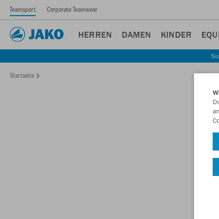
Teamsport
Corporate Teamwear
HERREN
DAMEN
KINDER
EQU
Su
Startseite
W
Du
an
Co