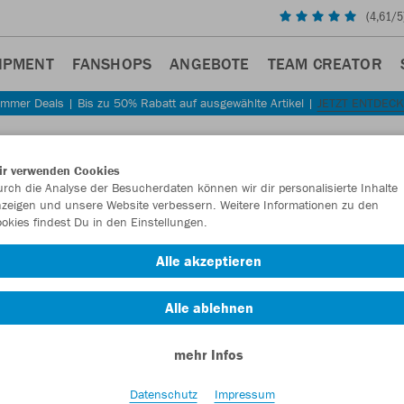
(
4,61
/5
IPMENT
FANSHOPS
ANGEBOTE
TEAM CREATOR
mmer Deals | Bis zu 50% Rabatt auf ausgewählte Artikel |
JETZT ENTDEC
ir verwenden Cookies
rch die Analyse der Besucherdaten können wir dir personalisierte Inhalte
zeigen und unsere Website verbessern. Weitere Informationen zu den
okies findest Du in den Einstellungen.
Alle akzeptieren
Alle ablehnen
mehr Infos
Datenschutz
Impressum