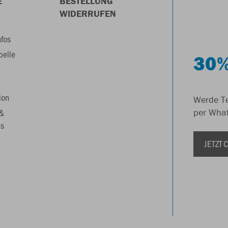
E
BESTELLUNG
WIDERRUFEN
nfos
belle
30%
&
ion
Werde Te
 &
per Wha
s
JETZT