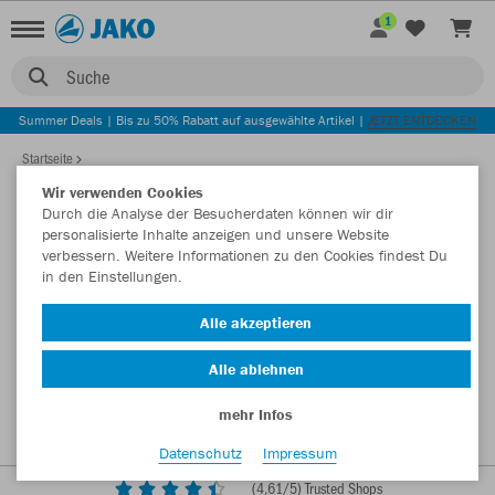
1
Suche
Summer Deals | Bis zu 50% Rabatt auf ausgewählte Artikel |
JETZT ENTDECKEN
Startseite
Wir verwenden Cookies
Durch die Analyse der Besucherdaten können wir dir
personalisierte Inhalte anzeigen und unsere Website
verbessern. Weitere Informationen zu den Cookies findest Du
in den Einstellungen.
Alle akzeptieren
Alle ablehnen
mehr Infos
Datenschutz
Impressum
(
4,61
/5) Trusted Shops