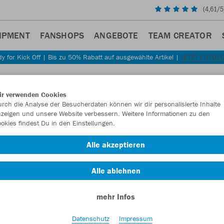
(
4,61
/5
IPMENT
FANSHOPS
ANGEBOTE
TEAM CREATOR
y for Kick Off | Bis zu 50% Rabatt auf ausgewählte Artikel |
JETZT ENTDE
ir verwenden Cookies
rch die Analyse der Besucherdaten können wir dir personalisierte Inhalte
zeigen und unsere Website verbessern. Weitere Informationen zu den
okies findest Du in den Einstellungen.
Alle akzeptieren
Alle ablehnen
mehr Infos
Datenschutz
Impressum