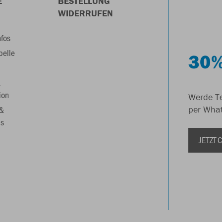
E
BESTELLUNG
WIDERRUFEN
nfos
belle
30%
&
ion
Werde Te
 &
per Wha
s
JETZT