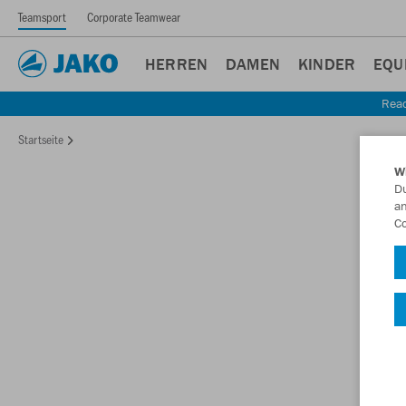
Teamsport
Corporate Teamwear
HERREN
DAMEN
KINDER
EQU
Read
Startseite
W
Du
an
Co