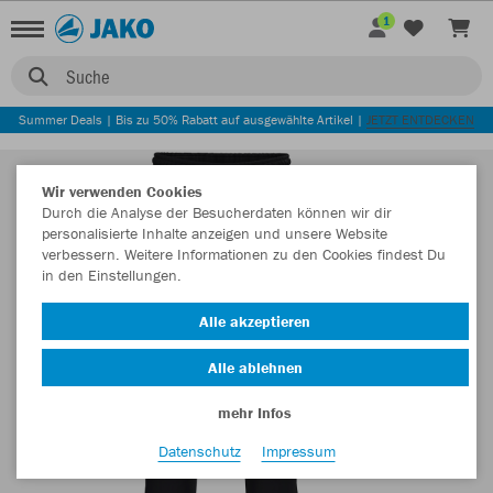
1
Suche
Summer Deals | Bis zu 50% Rabatt auf ausgewählte Artikel |
JETZT ENTDECKEN
Wir verwenden Cookies
Durch die Analyse der Besucherdaten können wir dir
personalisierte Inhalte anzeigen und unsere Website
verbessern. Weitere Informationen zu den Cookies findest Du
in den Einstellungen.
Alle akzeptieren
Alle ablehnen
mehr Infos
Datenschutz
Impressum