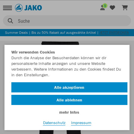
1
Suche
Summer Deals | Bis zu 50% Rabatt auf ausgewählte Artikel |
JETZT ENTDECKEN
Wir verwenden Cookies
Durch die Analyse der Besucherdaten können wir dir
personalisierte Inhalte anzeigen und unsere Website
verbessern. Weitere Informationen zu den Cookies findest Du
in den Einstellungen.
Alle akzeptieren
Alle ablehnen
mehr Infos
Datenschutz
Impressum