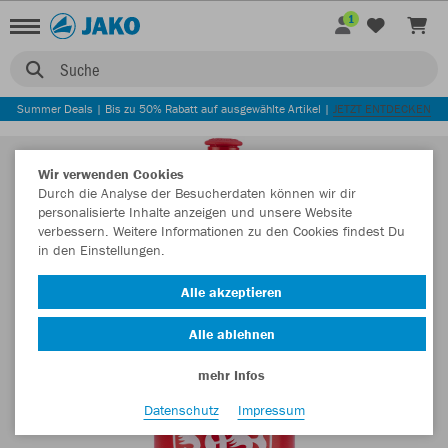
1
Suche
Summer Deals | Bis zu 50% Rabatt auf ausgewählte Artikel |
JETZT ENTDECKEN
Wir verwenden Cookies
Durch die Analyse der Besucherdaten können wir dir
personalisierte Inhalte anzeigen und unsere Website
verbessern. Weitere Informationen zu den Cookies findest Du
in den Einstellungen.
Alle akzeptieren
Alle ablehnen
mehr Infos
Datenschutz
Impressum