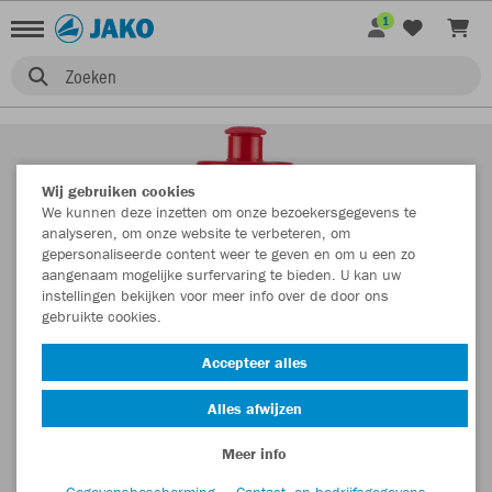
1
Zoeken
Wij gebruiken cookies
We kunnen deze inzetten om onze bezoekersgegevens te
analyseren, om onze website te verbeteren, om
gepersonaliseerde content weer te geven en om u een zo
aangenaam mogelijke surfervaring te bieden. U kan uw
instellingen bekijken voor meer info over de door ons
gebruikte cookies.
Accepteer alles
Alles afwijzen
Meer info
Gegevensbescherming
Contact- en bedrijfsgegevens