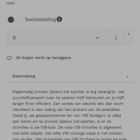
rood
Teambestelling
+
0
-
30 dagen recht op teruggave
Beschrijving
Regelmatig drinken tijdens het sporten is erg belangrijk. Het
zuurstoftransport naar de spieren blijft behouden en je blijft
langer fit en efficiënt. Een verlies van slechts één liter vocht
resulteert in een daling van tien procent van de prestaties.
Zodat jij, als gepassioneerde fan van VfB Stuttgart, er altijd
aan denkt om te drinken tijdens het sporten, is er de
drinkfles in de VfB-look. De rode VfB drinkfles is afgewerkt
met witte details. Het witte VfB clublogo staat in het midden
van de fles. Het clubwapen van VfB Stuttgart is onder de hals