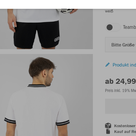
weiß
Teamb
Bitte Größe
Produkt ind
ab 24,99
Preis inkl. 19% M
Kostenloser
Kauf auf R