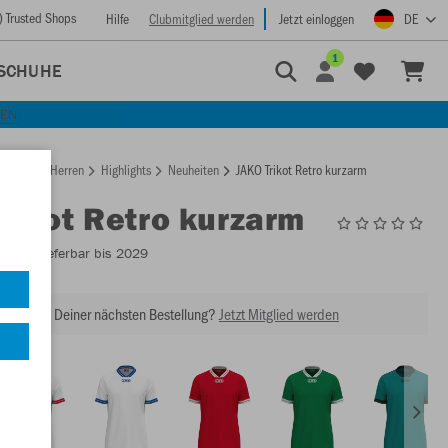
) Trusted Shops
Hilfe
Clubmitglied werden
Jetzt einloggen
DE
1
SCHUHE
KEN
rtseite
Herren
Highlights
Neuheiten
JAKO Trikot Retro kurzarm
Trikot Retro kurzarm
4247
- Lieferbar bis 2029
abatt bei Deiner nächsten Bestellung?
Jetzt Mitglied werden