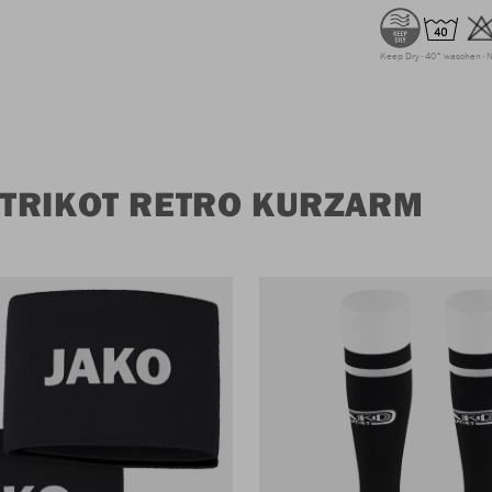
Keep Dry
40° waschen
N
TRIKOT RETRO KURZARM