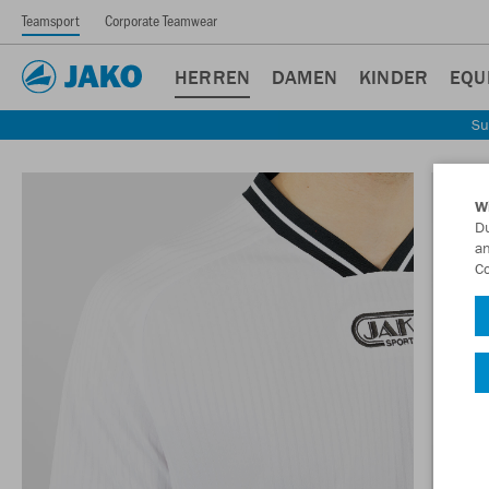
Teamsport
Corporate Teamwear
HERREN
DAMEN
KINDER
EQU
Su
W
Du
an
Co