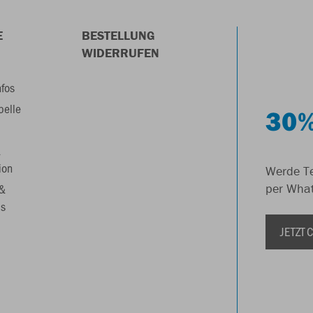
E
BESTELLUNG
WIDERRUFEN
nfos
belle
30%
&
ion
Werde Te
 &
per Wha
s
JETZT