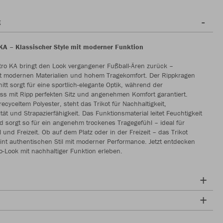
g
 KA – Klassischer Style mit moderner Funktion
tro KA bringt den Look vergangener Fußball-Ären zurück –
it modernen Materialien und hohem Tragekomfort. Der Rippkragen
itt sorgt für eine sportlich-elegante Optik, während der
s mit Ripp perfekten Sitz und angenehmen Komfort garantiert.
recyceltem Polyester, steht das Trikot für Nachhaltigkeit,
tät und Strapazierfähigkeit. Das Funktionsmaterial leitet Feuchtigkeit
nd sorgt so für ein angenehm trockenes Tragegefühl – ideal für
l und Freizeit. Ob auf dem Platz oder in der Freizeit – das Trikot
int authentischen Stil mit moderner Performance. Jetzt entdecken
-Look mit nachhaltiger Funktion erleben.