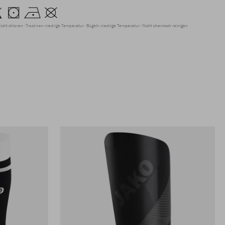
icht chloren
Trocknen niedrige Temperatur
Bügeln niedrige Temperatur
Nicht chemisch reinigen