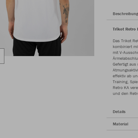
Beschreibun
Trikot Retro
Das Trikot Re
kombiniert m
mit V-Ausschn
Ärmelabschlus
Gefertigt aus 
Atmungsaktivi
effektiv ab u
Training, Spie
Retro KA vere
und den Retro
Details
Material