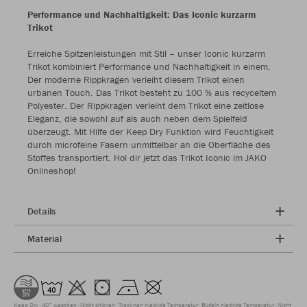
Performance und Nachhaltigkeit: Das Iconic kurzarm
Trikot
Erreiche Spitzenleistungen mit Stil – unser Iconic kurzarm
Trikot kombiniert Performance und Nachhaltigkeit in einem.
Der moderne Rippkragen verleiht diesem Trikot einen
urbanen Touch. Das Trikot besteht zu 100 % aus recyceltem
Polyester. Der Rippkragen verleiht dem Trikot eine zeitlose
Eleganz, die sowohl auf als auch neben dem Spielfeld
überzeugt. Mit Hilfe der Keep Dry Funktion wird Feuchtigkeit
durch microfeine Fasern unmittelbar an die Oberfläche des
Stoffes transportiert. Hol dir jetzt das Trikot Iconic im JAKO
Onlineshop!
Details
Material
Keep Dry
40° waschen
Nicht chloren
Trocknen niedrige Temperatur
Bügeln niedrige Temperatur
Nicht