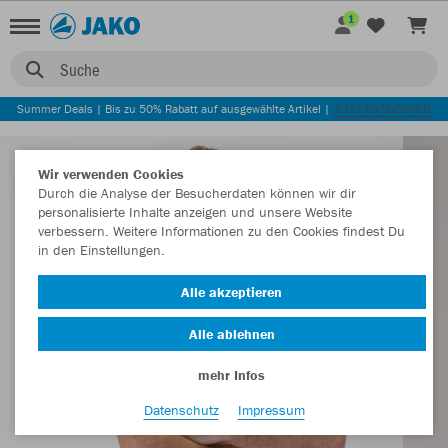
1
Suche
Summer Deals | Bis zu 50% Rabatt auf ausgewählte Artikel |
JETZT ENTDECKEN
Wir verwenden Cookies
Durch die Analyse der Besucherdaten können wir dir
personalisierte Inhalte anzeigen und unsere Website
verbessern. Weitere Informationen zu den Cookies findest Du
in den Einstellungen.
Alle akzeptieren
Alle ablehnen
mehr Infos
Datenschutz
Impressum