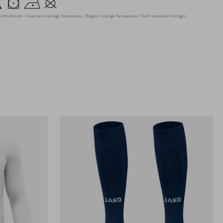
icht chloren
Trocknen niedrige Temperatur
Bügeln niedrige Temperatur
Nicht chemisch reinigen