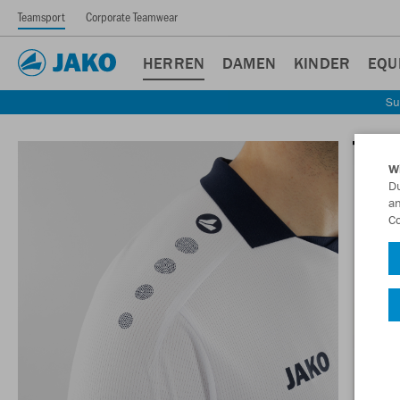
Teamsport
Corporate Teamwear
HERREN
DAMEN
KINDER
EQU
Su
W
Du
an
Co