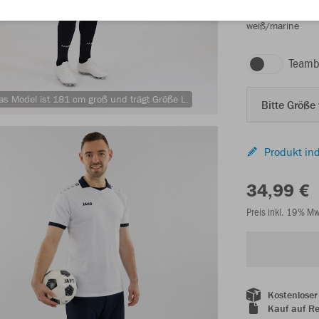
weiß/marine
Teamb
as Model ist 181 cm groß und trägt Größe L.
Bitte Größe
Produkt ind
34,99 €
Preis inkl. 19% M
Kostenloser
Kauf auf R