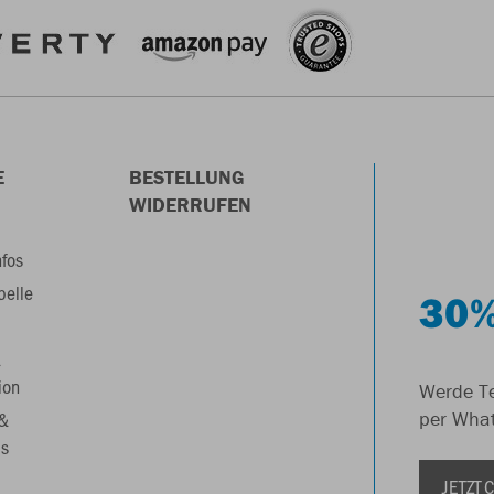
E
BESTELLUNG
WIDERRUFEN
nfos
belle
30%
&
ion
Werde Te
 &
per Wha
s
JETZT