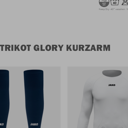
Keep Dry
40° waschen
N
TRIKOT GLORY KURZARM