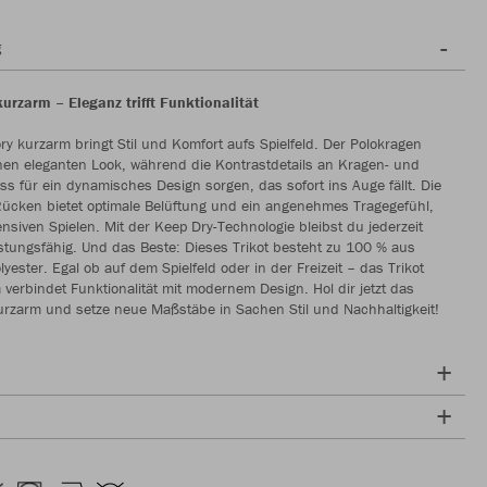
g
kurzarm – Eleganz trifft Funktionalität
ory kurzarm bringt Stil und Komfort aufs Spielfeld. Der Polokragen
einen eleganten Look, während die Kontrastdetails an Kragen- und
s für ein dynamisches Design sorgen, das sofort ins Auge fällt. Die
Rücken bietet optimale Belüftung und ein angenehmes Tragegefühl,
tensiven Spielen. Mit der Keep Dry-Technologie bleibst du jederzeit
istungsfähig. Und das Beste: Dieses Trikot besteht zu 100 % aus
yester. Egal ob auf dem Spielfeld oder in der Freizeit – das Trikot
 verbindet Funktionalität mit modernem Design. Hol dir jetzt das
kurzarm und setze neue Maßstäbe in Sachen Stil und Nachhaltigkeit!