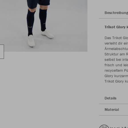
Beschreibun
Trikot Glory 
Das Trikot Gl
verleiht dir 
Ärmelabschlus
Struktur am 
selbst bei in
frisch und le
recyceltem Pol
Glory kurzarm
Trikot Glory 
Details
Material