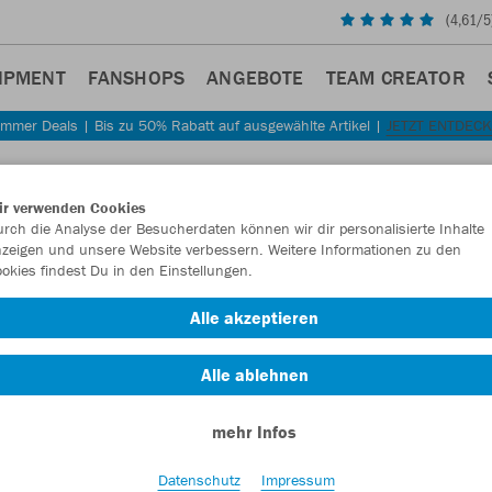
(
4,61
/5
IPMENT
FANSHOPS
ANGEBOTE
TEAM CREATOR
mmer Deals | Bis zu 50% Rabatt auf ausgewählte Artikel |
JETZT ENTDEC
Sta
Zurück
ir verwenden Cookies
JAKO
rch die Analyse der Besucherdaten können wir dir personalisierte Inhalte
zeigen und unsere Website verbessern. Weitere Informationen zu den
okies findest Du in den Einstellungen.
Artikelnummer:
Alle akzeptieren
Lust auf 30% R
Alle ablehnen
mehr Infos
Datenschutz
Impressum