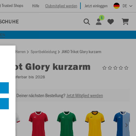
) Trusted Shops
Hilfe
Clubmitglied werden
Jetzt einloggen
DE
1
SCHUHE
KEN
rtseite
Herren
Sportbekleidung
JAKO Trikot Glory kurzarm
Trikot Glory kurzarm
4251
- Lieferbar bis 2028
abatt bei Deiner nächsten Bestellung?
Jetzt Mitglied werden