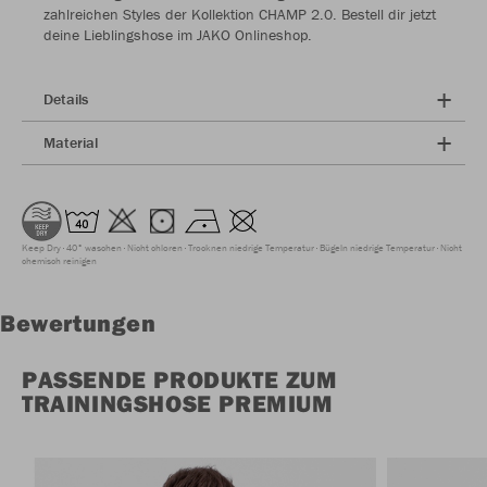
zahlreichen Styles der Kollektion CHAMP 2.0. Bestell dir jetzt
deine Lieblingshose im JAKO Onlineshop.
Details
Material
Keep Dry
40° waschen
Nicht chloren
Trocknen niedrige Temperatur
Bügeln niedrige Temperatur
Nicht
chemisch reinigen
Bewertungen
PASSENDE PRODUKTE ZUM
TRAININGSHOSE PREMIUM