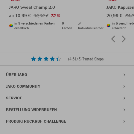
JAKO Sweat Champ 2.0
JAKO Kapuzen
ab 10,99 €
20,99 €
39,99 €
72 %
64,9
in 9 verschiedenen Farben
9
in 5 verschie
erhältlich
Farben
Individualisierbar
erhältlich
(
4,61
/5) Trusted Shops
ÜBER JAKO
JAKO COMMUNITY
SERVICE
BESTELLUNG WIDERRUFEN
PRODUKTRÜCKRUF CHALLENGE