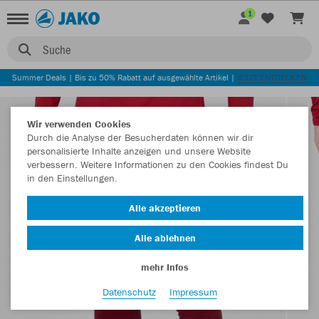
1
Suche
Summer Deals | Bis zu 50% Rabatt auf ausgewählte Artikel |
JETZT ENTDECKEN
Wir verwenden Cookies
Durch die Analyse der Besucherdaten können wir dir
personalisierte Inhalte anzeigen und unsere Website
verbessern. Weitere Informationen zu den Cookies findest Du
in den Einstellungen.
Alle akzeptieren
Alle ablehnen
mehr Infos
Datenschutz
Impressum